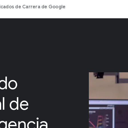
icados de Carrera de Google
ado
l de
igencia