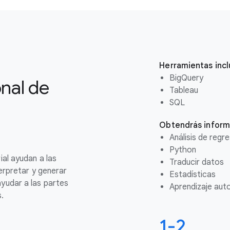
Herramientas incl
BigQuery
onal de
Tableau
SQL
Obtendrás inform
Análisis de regr
Python
ial ayudan a las
Traducir datos
terpretar y generar
Estadísticas
yudar a las partes
Aprendizaje aut
.
1-2