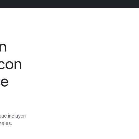
n
 con
de
que incluyen
nales.