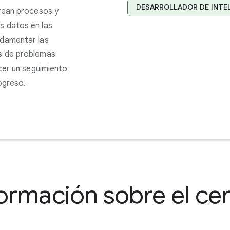
DESARROLLADOR DE INTEL
crean procesos y
s datos en las
ndamentar las
os de problemas
acer un seguimiento
ogreso.
ormación sobre el cer