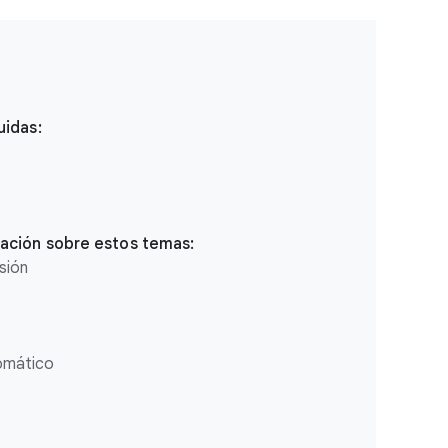
uidas:
ación sobre estos temas:
esión
omático