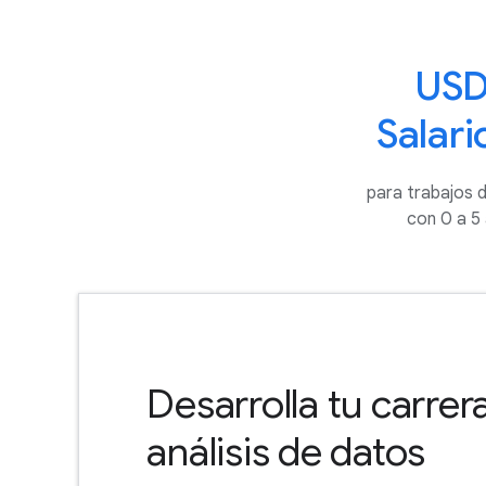
USD
Salar
para trabajos d
con 0 a 5
Desarrolla tu carrera
análisis de datos