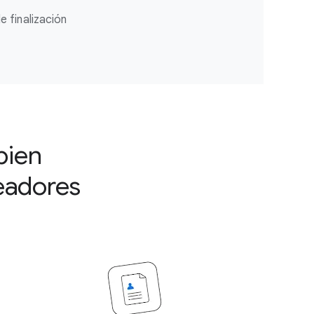
 finalización
bien
eadores