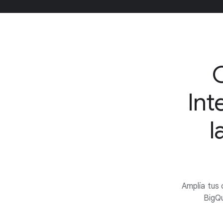
Int
l
Amplía tus 
BigQu