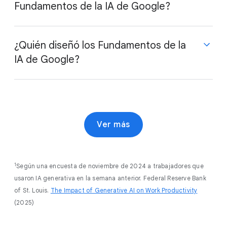
de la suscripción a Google Career Essentials varía
Fundamentos de la IA de Google?
según el país. Google Career Essentials son
completamente a tu propio ritmo. Muchos
estudiantes completan su curso de Essentials en un
Fundamentos de la IA de Google está disponible en
¿Quién diseñó los Fundamentos de la
mes.
Coursera.
IA de Google?
Para ver el costo exacto en tu moneda local, visita la
página de Coursera y consulta las opciones de
Fundamentos de la IA de Google fue diseñado y
inscripción.
creado por expertos en la materia y profesionales de
la IA de Google.
Ver más
1
Según una encuesta de noviembre de 2024 a trabajadores que
usaron IA generativa en la semana anterior. Federal Reserve Bank
of St. Louis.
The Impact of Generative AI on Work Productivity
(2025)