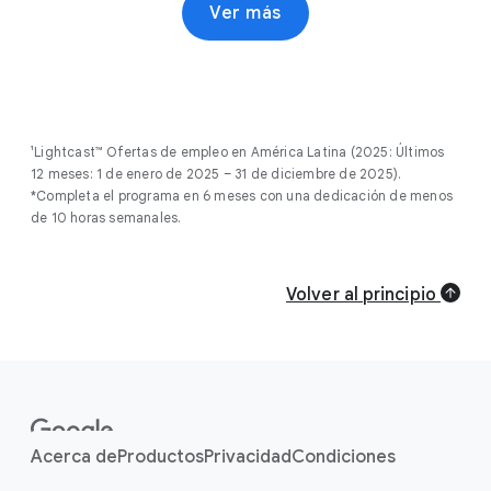
Google varía según el país. Los Certificados
Ver más
Profesionales de Google son completamente a tu
propio ritmo. Muchos estudiantes completan su
certificado en un plazo de tres a seis meses.
Para ver el costo exacto en tu moneda local, visita
la página de Coursera y consulta las opciones de
¹Lightcast™ Ofertas de empleo en América Latina (2025: Últimos
inscripción.
12 meses: 1 de enero de 2025 – 31 de diciembre de 2025).
*Completa el programa en 6 meses con una dedicación de menos
de 10 horas semanales.
Volver al principio
F
o
o
Acerca de
Productos
Privacidad
Condiciones
t