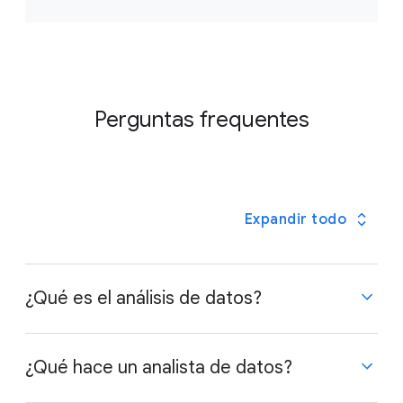
Perguntas frequentes
Expandir todo
¿Qué es el análisis de datos?
Los datos son un grupo de hechos que pueden
¿Qué hace un analista de datos?
adoptar muchas formas diferentes, por ejemplo,