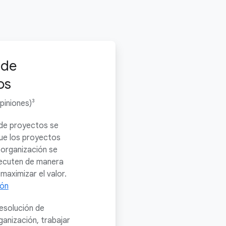
 de
os
piniones)³
de proyectos se
ue los proyectos
 organización se
jecuten de manera
 maximizar el valor.
ión
esolución de
anización, trabajar