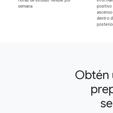
horas de estudio flexible por
informan
semana
positivo 
ascenso 
dentro d
posterior
Obtén u
prep
se