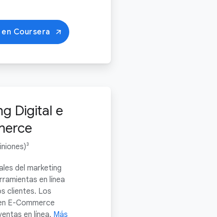
 en Coursera
g Digital e
erce
iniones)³
ales del marketing
erramientas en línea
os clientes. Los
s en E-Commerce
entas en línea.
Más